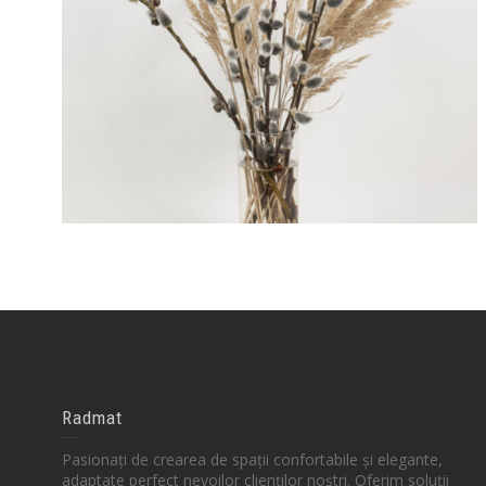
Radmat
Pasionați de crearea de spații confortabile și elegante,
adaptate perfect nevoilor clienților noștri. Oferim soluții