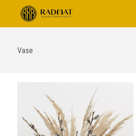
Vase
Portfolio Item With Custom Layout 2