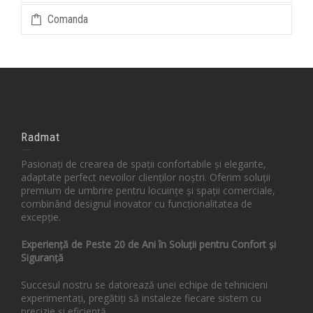
Comanda
Radmat
Pasionați de crearea de spații confortabile și elegante,
adaptate perfect nevoilor clienților noștri. Oferim soluții
premium de umbrire pentru locuințe și spații comerciale,
combinând designul inovator cu funcționalitatea de
excepție.
Experiență de Peste 20 de Ani în Soluții pentru Confort și
Siguranță
Succesul nostru se datorează unei echipe de tehnicieni
experimentați, pregătiți să instaleze fiecare sistem cu
precizie și eficiență.