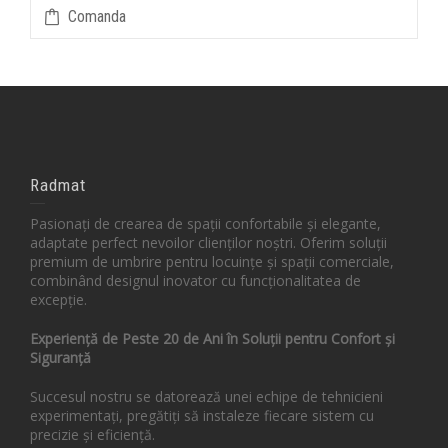
Comanda
Radmat
Pasionați de crearea de spații confortabile și elegante,
adaptate perfect nevoilor clienților noștri. Oferim soluții
premium de umbrire pentru locuințe și spații comerciale,
combinând designul inovator cu funcționalitatea de
excepție.
Experiență de Peste 20 de Ani în Soluții pentru Confort și
Siguranță
Succesul nostru se datorează unei echipe de tehnicieni
experimentați, pregătiți să instaleze fiecare sistem cu
precizie și eficiență.