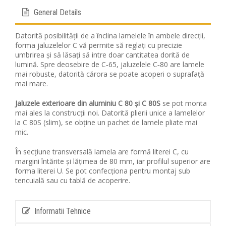
General Details
Datorită posibilității de a înclina lamelele în ambele direcții,
forma jaluzelelor C vă permite să reglați cu precizie
umbrirea și să lăsați să intre doar cantitatea dorită de
lumină. Spre deosebire de C‑65, jaluzelele C‑80 are lamele
mai robuste, datorită cărora se poate acoperi o suprafață
mai mare.
Jaluzele exterioare din aluminiu C 80 și C 80S
se pot monta
mai ales la construcții noi. Datorită plierii unice a lamelelor
la C 80S (slim), se obține un pachet de lamele pliate mai
mic.
În secțiune transversală lamela are formă literei C, cu
margini întărite și lățimea de 80 mm, iar profilul superior are
forma literei U. Se pot confecționa pentru montaj sub
tencuială sau cu tablă de acoperire.
Informatii Tehnice