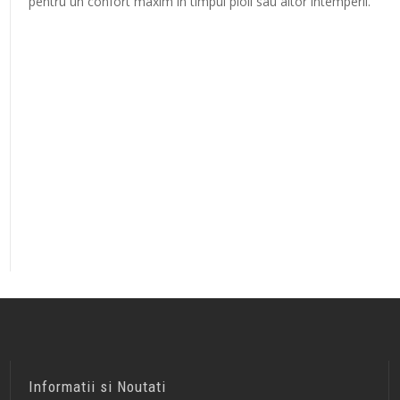
pentru un confort maxim în timpul ploii sau altor intemperii.
Informatii si Noutati