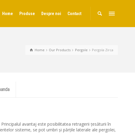
Home
Produse
Despre noi
Contact
Home
Our Products
Pergole
Pergola Zirca
anda
rincipalul avantaj este posibilitatea retragerii țesăturii în
ritelor sisteme, se pot umbri și părțile laterale ale pergolei,