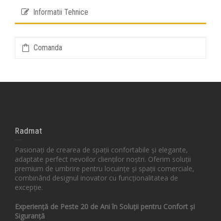
Informatii Tehnice
Comanda
Radmat
Pasionați de crearea de spații confortabile și elegante,
adaptate perfect nevoilor clienților noștri. Oferim soluții
premium de umbrire pentru locuințe și spații comerciale,
combinând designul inovator cu funcționalitatea de
excepție.
Experiență de Peste 20 de Ani în Soluții pentru Confort și
Siguranță