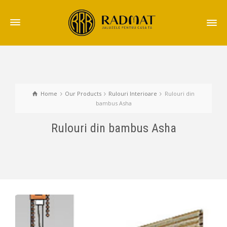
Home
Our Products
Rulouri Interioare
Rulouri din
bambus Asha
Rulouri din bambus Asha