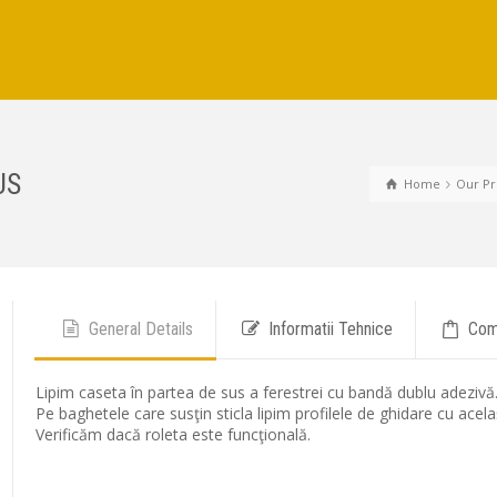
US
Home
Our Pr
General Details
Informatii Tehnice
Com
Lipim caseta în partea de sus a ferestrei cu bandă dublu adezivă
Pe baghetele care susţin sticla lipim profilele de ghidare cu acela
Verificăm dacă roleta este funcţională.