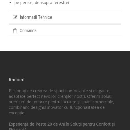
pe perete, deasupra ferestrei
Informatii Tehnice
Comanda
Radmat
Pasionați de crearea de spații confortabile și elegante,
adaptate perfect nevoilor clienților noștri. Oferim soluții
premium de umbrire pentru locuințe și spații comerciale,
combinând designul inovator cu funcționalitatea de
excepție.
Experiență de Peste 20 de Ani în Soluții pentru Confort și
Siguranță