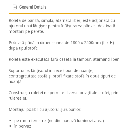
General Details
Roleta de pânză, simplă, atârnată liber, este acţionată cu
ajutorul unui lănţişor pentru înfăşurarea pânzei, destinată
montării pe perete.
Potrivită până la dimensiunea de 1800 x 2500mm (L x H)
după tipul stofei.
Roleta este executată fără casetă la tambur, atârnând liber.
Suporturile, lănțișorul în zece tipuri de nuanţe,
contragreutate stofă şi profil fixare stofă în două tipuri de
nuanţă.
Construcția roletei ne permite diverse poziții ale stofei, prin
rularea ei.
Montajul posibil cu ajutorul șuruburilor:
pe rama ferestrei (nu diminuează luminozitatea)
în pervaz