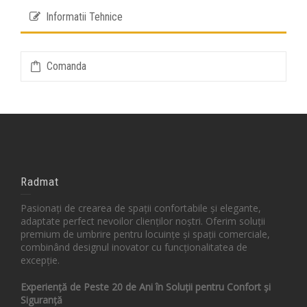
Informatii Tehnice
Comanda
Radmat
Pasionați de crearea de spații confortabile și elegante,
adaptate perfect nevoilor clienților noștri. Oferim soluții
premium de umbrire pentru locuințe și spații comerciale,
combinând designul inovator cu funcționalitatea de
excepție.
Experiență de Peste 20 de Ani în Soluții pentru Confort și
Siguranță