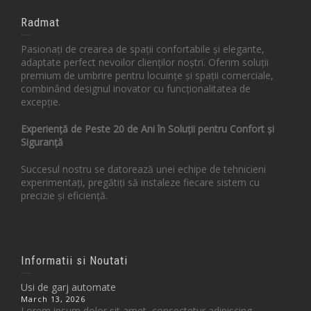
Radmat
Pasionați de crearea de spații confortabile și elegante,
adaptate perfect nevoilor clienților noștri. Oferim soluții
premium de umbrire pentru locuințe și spații comerciale,
combinând designul inovator cu funcționalitatea de
excepție.
Experiență de Peste 20 de Ani în Soluții pentru Confort și
Siguranță
Succesul nostru se datorează unei echipe de tehnicieni
experimentați, pregătiți să instaleze fiecare sistem cu
precizie și eficiență.
Informatii si Noutati
Usi de garj automate
March 13, 2026
Lorem ipsum dolor sit amet, consectetur adipiscing...