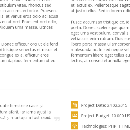
estibulum vitae, rhoncus sed
et lectus ex. Pellentesque sagi
am in accumsan tortor. Praesent
ut justo tellus. Sed in lorem odi
s, at varius eros odio ac lacus!
 eu at orci. Praesent orci odio,
Fusce accumsan tristique ex, id
Aliquam urna massa, ultrices
porta. Donec scelerisque quam ur
eget urna vestibulum, convallis 
vel iaculis enim rutrum. Duis s
. Donec efficitur orci ut eleifend
libero porta massa ullamcorper 
 tristique senectus et netus et
malesuada ac. In sed neque vel
 congue ex a, efficitur eros!
fermentum libero eget tellus e
diam dapibus fermentum ut eu
lectus, at consectetur nulla ege
Project Date: 24.02.2015
oate ferestrele casei și
ura afară, iar iarna ajută la
Project Budget: 10.000 U
stă și montajul a fost rapid.
Technologies: PHP, HTML,