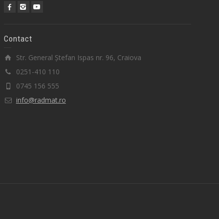
Contact
Str. General Ștefan Ispas nr. 96, Craiova
0251-410 110
0745 156 555
info@radmat.ro