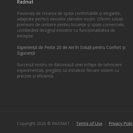
Radmat
Pasionați de crearea de spații confortabile și elegante,
adaptate perfect nevoilor clienților noștri. Oferim soluții
premium de umbrire pentru locuințe și spații comerciale,
combinând designul inovator cu funcționalitatea de
excepție.
Experiență de Peste 20 de Ani în Soluții pentru Confort și
Siguranță
Succesul nostru se datorează unei echipe de tehnicieni
experimentați, pregătiți să instaleze fiecare sistem cu
precizie și eficiență.
Copyright 2026 © RADMAT
Terms of Use
Privacy Polic