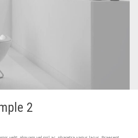
ample 2
pis velit; aliquam vel nisl ac, pharetra varius lacus. Praesent