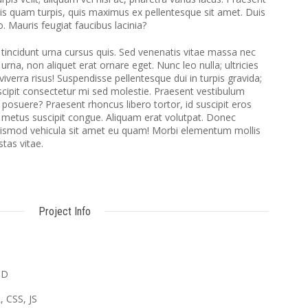
ttis quam turpis, quis maximus ex pellentesque sit amet. Duis
o. Mauris feugiat faucibus lacinia?
 tincidunt urna cursus quis. Sed venenatis vitae massa nec
na, non aliquet erat ornare eget. Nunc leo nulla; ultricies
viverra risus! Suspendisse pellentesque dui in turpis gravida;
uscipit consectetur mi sed molestie. Praesent vestibulum
posuere? Praesent rhoncus libero tortor, id suscipit eros
 metus suscipit congue. Aliquam erat volutpat. Donec
uismod vehicula sit amet eu quam! Morbi elementum mollis
stas vitae.
Project Info
SD
 CSS, JS