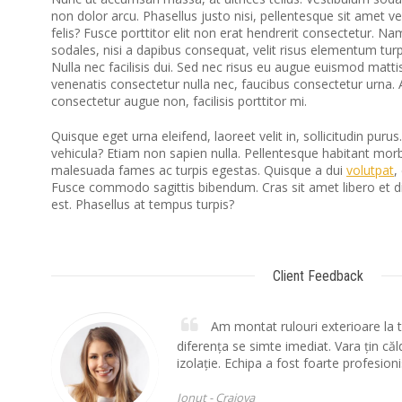
non dolor arcu. Phasellus justo nisi, pellentesque sit amet v
felis? Fusce porttitor elit non erat hendrerit consectetur. N
sodales, nisi a dapibus consequat, velit risus elementum turpi
Nulla nec facilisis dui. Sed nec risus eu augue euismod mattis
venenatis consectetur nulla nec, faucibus consectetur urna. 
consectetur augue non, facilisis porttitor mi.
Quisque eget urna eleifend, laoreet velit in, sollicitudin purus
vehicula? Etiam non sapien nulla. Pellentesque habitant morbi
malesuada fames ac turpis egestas. Quisque a dui
volutpat
,
Fusce commodo sagittis bibendum. Cras sit amet libero et 
est. Phasellus at tempus turpis?
Client Feedback
Am montat rulouri exterioare la t
diferența se simte imediat. Vara țin căld
izolație. Echipa a fost foarte profesioni
Ionut -
Craiova