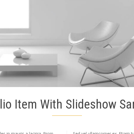
lio Item With Slideshow S
s in mauris a lacinia. Proin
Sed vel ullamcorper ex. Etiam tur