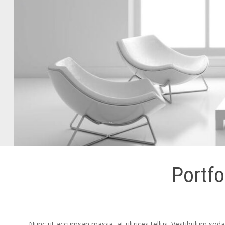
Portfo
Nunc ut accumsan massa, at ultrices tellus. Vestibulum sodale