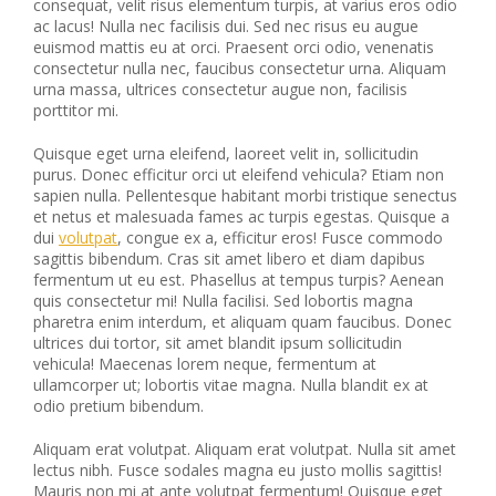
consequat, velit risus elementum turpis, at varius eros odio
ac lacus! Nulla nec facilisis dui. Sed nec risus eu augue
euismod mattis eu at orci. Praesent orci odio, venenatis
consectetur nulla nec, faucibus consectetur urna. Aliquam
urna massa, ultrices consectetur augue non, facilisis
porttitor mi.
Quisque eget urna eleifend, laoreet velit in, sollicitudin
purus. Donec efficitur orci ut eleifend vehicula? Etiam non
sapien nulla. Pellentesque habitant morbi tristique senectus
et netus et malesuada fames ac turpis egestas. Quisque a
dui
volutpat
, congue ex a, efficitur eros! Fusce commodo
sagittis bibendum. Cras sit amet libero et diam dapibus
fermentum ut eu est. Phasellus at tempus turpis? Aenean
quis consectetur mi! Nulla facilisi. Sed lobortis magna
pharetra enim interdum, et aliquam quam faucibus. Donec
ultrices dui tortor, sit amet blandit ipsum sollicitudin
vehicula! Maecenas lorem neque, fermentum at
ullamcorper ut; lobortis vitae magna. Nulla blandit ex at
odio pretium bibendum.
Aliquam erat volutpat. Aliquam erat volutpat. Nulla sit amet
lectus nibh. Fusce sodales magna eu justo mollis sagittis!
Mauris non mi at ante volutpat fermentum! Quisque eget