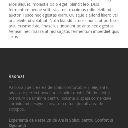
eros aliquet, molestie odio eget, blandit leo. Duis
fermentum neque velit, sit amet maximus odio eleifend
auctor. Fusce nec egestas diam. Quisque eleifend libero vel
orci eleifend volutpat. Nulla blandit ultrices nunc, at porttitor
arcu euismod ac. Phasellus tincidunt ac ante nec egestas.
Aenean nec massa at nisl sagittis fermentum imperdiet quis
lacus.
Radmat
Pasionați de crearea de spații confortabile și elegante,
adaptate perfect nevoilor clienților noștri. Oferim soluții
premium de umbrire pentru locuințe și spații comerciale,
combinând designul inovator cu funcționalitatea de
excepție.
Experiență de Peste 20 de Ani în Soluții pentru Confort și
Siguranță