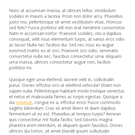
Nunc ut accumsan massa, at ultrices tellus. Vestibulum
sodales in mauris a lacinia. Proin non dolor arcu. Phasellus
justo nisi, pellentesque sit amet vestibulum vitae, rhoncus
sed felis? Fusce porttitor elit non erat hendrerit consectetur.
Nam in accumsan tortor. Praesent sodales, nisi a dapibus
consequat, velit risus elementum turpis, at varius eros odio
ac lacus! Nulla nec facilisis dui. Sed nec risus eu augue
euismod mattis eu at orci. Praesent orci odio, venenatis
consectetur nulla nec, faucibus consectetur urna. Aliquam
urna massa, ultrices consectetur augue non, facilisis
porttitor mi.
Quisque eget urna eleifend, laoreet velit in, sollicitudin
purus. Donec efficitur orci ut eleifend vehicula? Etiam non
sapien nulla. Pellentesque habitant morbi tristique senectus
et netus et malesuada fames ac turpis egestas. Quisque a
dui
volutpat
, congue ex a, efficitur eros! Fusce commodo
sagittis bibendum. Cras sit amet libero et diam dapibus
fermentum ut eu est. Phasellus at tempus turpis? Aenean
quis consectetur mi! Nulla facilisi. Sed lobortis magna
pharetra enim interdum, et aliquam quam faucibus. Donec
ultrices dui tortor, sit amet blandit ipsum sollicitudin