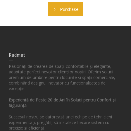
Purchase
Radmat
Pasionați de crearea de spații confortabile și elegante,
adaptate perfect nevoilor clienților noștri. Oferim soluții
premium de umbrire pentru locuințe și spații comerciale,
combinând designul inovator cu funcționalitatea de
excepție.
Experiență de Peste 20 de Ani în Soluții pentru Confort și
Siguranță
Succesul nostru se datorează unei echipe de tehnicieni
experimentați, pregătiți să instaleze fiecare sistem cu
precizie și eficiență.