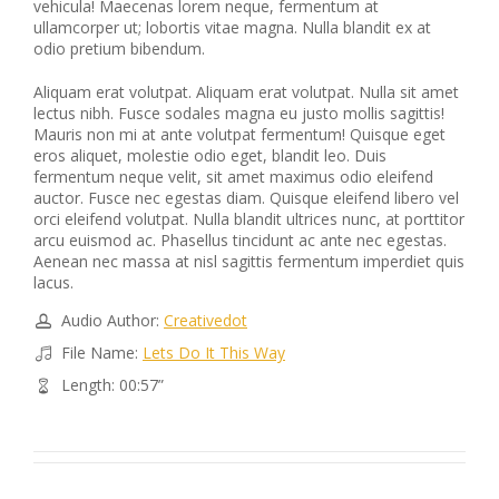
vehicula! Maecenas lorem neque, fermentum at
ullamcorper ut; lobortis vitae magna. Nulla blandit ex at
odio pretium bibendum.
Aliquam erat volutpat. Aliquam erat volutpat. Nulla sit amet
lectus nibh. Fusce sodales magna eu justo mollis sagittis!
Mauris non mi at ante volutpat fermentum! Quisque eget
eros aliquet, molestie odio eget, blandit leo. Duis
fermentum neque velit, sit amet maximus odio eleifend
auctor. Fusce nec egestas diam. Quisque eleifend libero vel
orci eleifend volutpat. Nulla blandit ultrices nunc, at porttitor
arcu euismod ac. Phasellus tincidunt ac ante nec egestas.
Aenean nec massa at nisl sagittis fermentum imperdiet quis
lacus.
Audio Author:
Creativedot
File Name:
Lets Do It This Way
Length: 00:57”