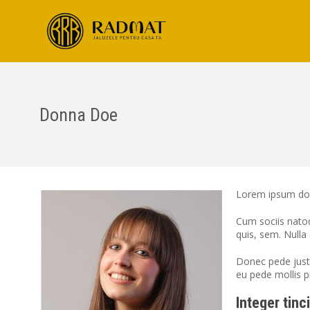
Donna Doe
Lorem ipsum dol
Cum sociis natoq
quis, sem. Null
Donec pede justo,
eu pede mollis p
Integer tinc