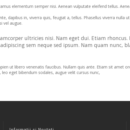
vamus elementum semper nisi. Aenean vulputate eleifend tellus. Aenean 
e, dapibus in, viverra quis, feugiat a, tellus. Phasellus viverra nulla
si vel augue.
lamcorper ultricies nisi. Nam eget dui. Etiam rhoncu
adipiscing sem neque sed ipsum. Nam quam nunc, bland
n ut libero venenatis faucibus. Nullam quis ante. Etiam sit amet orci 
, leo eget bibendum sodales, augue velit cursus nunc,
Informatii si Noutati