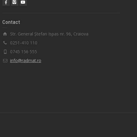
Contact
Str. General Ștefan Ispas nr. 96, Craiova
0251-410 110
0745 156 555
info@radmat.ro