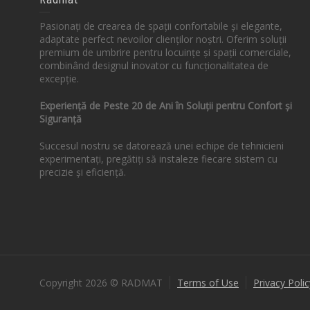
Pasionați de crearea de spații confortabile și elegante,
adaptate perfect nevoilor clienților noștri. Oferim soluții
premium de umbrire pentru locuințe și spații comerciale,
combinând designul inovator cu funcționalitatea de
excepție.
Experiență de Peste 20 de Ani în Soluții pentru Confort și
Siguranță
Succesul nostru se datorează unei echipe de tehnicieni
experimentați, pregătiți să instaleze fiecare sistem cu
precizie și eficiență.
Copyright 2026 © RADMAT
Terms of Use
Privacy Polic