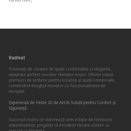
Radmat
Pasionați de crearea de spații confortabile și elegante,
adaptate perfect nevoilor clienților noștri. Oferim soluții
premium de umbrire pentru locuințe și spații comerciale,
combinând designul inovator cu funcționalitatea de
excepție.
Experiență de Peste 20 de Ani în Soluții pentru Confort și
Siguranță
Succesul nostru se datorează unei echipe de tehnicieni
experimentați, pregătiți să instaleze fiecare sistem cu
precizie și eficiență.