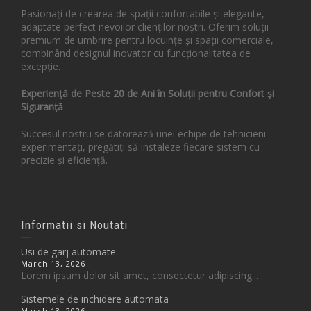
Pasionați de crearea de spații confortabile și elegante,
adaptate perfect nevoilor clienților noștri. Oferim soluții
premium de umbrire pentru locuințe și spații comerciale,
combinând designul inovator cu funcționalitatea de
excepție.
Experiență de Peste 20 de Ani în Soluții pentru Confort și
Siguranță
Succesul nostru se datorează unei echipe de tehnicieni
experimentați, pregătiți să instaleze fiecare sistem cu
precizie și eficiență.
Informatii si Noutati
Usi de garj automate
March 13, 2026
Lorem ipsum dolor sit amet, consectetur adipiscing...
Sistemele de inchidere automata
March 13, 2026