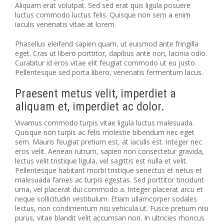
Aliquam erat volutpat. Sed sed erat quis ligula posuere
luctus commodo luctus felis. Quisque non sem a enim
iaculis venenatis vitae at lorem.
Phasellus eleifend sapien quam, ut euismod ante fringilla
eget. Cras ut libero porttitor, dapibus ante non, lacinia odio.
Curabitur id eros vitae elit feugiat commodo ut eu justo.
Pellentesque sed porta libero, venenatis fermentum lacus.
Praesent metus velit, imperdiet a
aliquam et, imperdiet ac dolor.
Vivamus commodo turpis vitae ligula luctus malesuada.
Quisque non turpis ac felis molestie bibendum nec eget
sem. Mauris feugiat pretium est, at iaculis est. Integer nec
eros velit. Aenean rutrum, sapien non consectetur gravida,
lectus velit tristique ligula, vel sagittis est nulla et velit.
Pellentesque habitant morbi tristique senectus et netus et
malesuada fames ac turpis egestas. Sed porttitor tincidunt
urna, vel placerat dui commodo a. Integer placerat arcu et
neque sollicitudin vestibulum. Etiam ullamcorper sodales
lectus, non condimentum nisi vehicula ut. Fusce pretium nisi
purus, vitae blandit velit accumsan non. In ultricies rhoncus