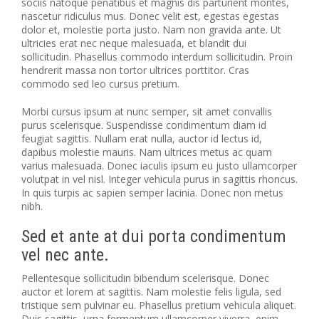
sociis natoque penatibus et magnis dis parturient montes,
nascetur ridiculus mus. Donec velit est, egestas egestas
dolor et, molestie porta justo. Nam non gravida ante. Ut
ultricies erat nec neque malesuada, et blandit dui
sollicitudin. Phasellus commodo interdum sollicitudin. Proin
hendrerit massa non tortor ultrices porttitor. Cras
commodo sed leo cursus pretium.
Morbi cursus ipsum at nunc semper, sit amet convallis
purus scelerisque. Suspendisse condimentum diam id
feugiat sagittis. Nullam erat nulla, auctor id lectus id,
dapibus molestie mauris. Nam ultrices metus ac quam
varius malesuada. Donec iaculis ipsum eu justo ullamcorper
volutpat in vel nisl. Integer vehicula purus in sagittis rhoncus.
In quis turpis ac sapien semper lacinia. Donec non metus
nibh.
Sed et ante at dui porta condimentum
vel nec ante.
Pellentesque sollicitudin bibendum scelerisque. Donec
auctor et lorem at sagittis. Nam molestie felis ligula, sed
tristique sem pulvinar eu. Phasellus pretium vehicula aliquet.
Duis sagittis, urna fermentum ullamcorper viverra, enim