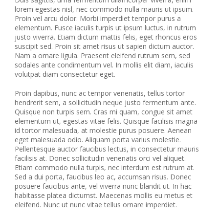
lorem egestas nisl, nec commodo nulla mauris ut ipsum.
Proin vel arcu dolor. Morbi imperdiet tempor purus a
elementum. Fusce iaculis turpis ut ipsum luctus, in rutrum
justo viverra. Etiam dictum mattis felis, eget rhoncus eros
suscipit sed. Proin sit amet risus ut sapien dictum auctor.
Nam a ornare ligula. Praesent eleifend rutrum sem, sed
sodales ante condimentum vel. In mollis elit diam, iaculis
volutpat diam consectetur eget.
Proin dapibus, nunc ac tempor venenatis, tellus tortor
hendrerit sem, a sollicitudin neque justo fermentum ante.
Quisque non turpis sem. Cras mi quam, congue sit amet
elementum ut, egestas vitae felis. Quisque facilisis magna
id tortor malesuada, at molestie purus posuere. Aenean
eget malesuada odio. Aliquam porta varius molestie.
Pellentesque auctor faucibus lectus, in consectetur mauris
facilisis at. Donec sollicitudin venenatis orci vel aliquet.
Etiam commodo nulla turpis, nec interdum est rutrum at.
Sed a dui porta, faucibus leo ac, accumsan risus. Donec
posuere faucibus ante, vel viverra nunc blandit ut. In hac
habitasse platea dictumst. Maecenas mollis eu metus et
eleifend. Nunc ut nunc vitae tellus ornare imperdiet.