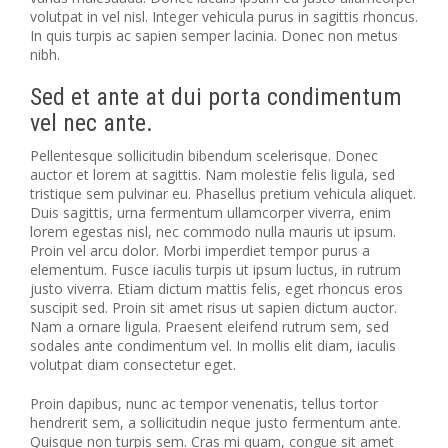
volutpat in vel nisl. Integer vehicula purus in sagittis rhoncus.
In quis turpis ac sapien semper lacinia. Donec non metus
nibh.
Sed et ante at dui porta condimentum
vel nec ante.
Pellentesque sollicitudin bibendum scelerisque. Donec
auctor et lorem at sagittis. Nam molestie felis ligula, sed
tristique sem pulvinar eu. Phasellus pretium vehicula aliquet.
Duis sagittis, urna fermentum ullamcorper viverra, enim
lorem egestas nisl, nec commodo nulla mauris ut ipsum.
Proin vel arcu dolor. Morbi imperdiet tempor purus a
elementum. Fusce iaculis turpis ut ipsum luctus, in rutrum
justo viverra. Etiam dictum mattis felis, eget rhoncus eros
suscipit sed. Proin sit amet risus ut sapien dictum auctor.
Nam a ornare ligula. Praesent eleifend rutrum sem, sed
sodales ante condimentum vel. In mollis elit diam, iaculis
volutpat diam consectetur eget.
Proin dapibus, nunc ac tempor venenatis, tellus tortor
hendrerit sem, a sollicitudin neque justo fermentum ante.
Quisque non turpis sem. Cras mi quam, congue sit amet