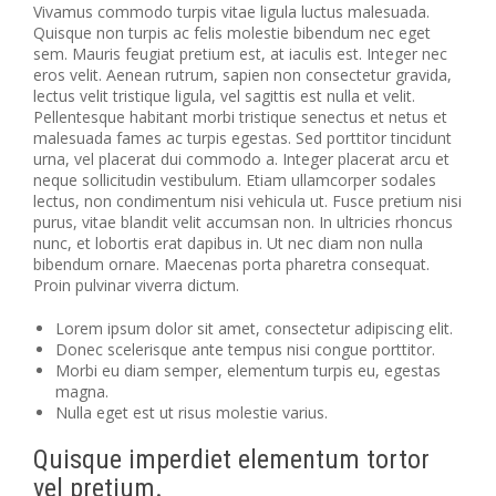
Vivamus commodo turpis vitae ligula luctus malesuada.
Quisque non turpis ac felis molestie bibendum nec eget
sem. Mauris feugiat pretium est, at iaculis est. Integer nec
eros velit. Aenean rutrum, sapien non consectetur gravida,
lectus velit tristique ligula, vel sagittis est nulla et velit.
Pellentesque habitant morbi tristique senectus et netus et
malesuada fames ac turpis egestas. Sed porttitor tincidunt
urna, vel placerat dui commodo a. Integer placerat arcu et
neque sollicitudin vestibulum. Etiam ullamcorper sodales
lectus, non condimentum nisi vehicula ut. Fusce pretium nisi
purus, vitae blandit velit accumsan non. In ultricies rhoncus
nunc, et lobortis erat dapibus in. Ut nec diam non nulla
bibendum ornare. Maecenas porta pharetra consequat.
Proin pulvinar viverra dictum.
Lorem ipsum dolor sit amet, consectetur adipiscing elit.
Donec scelerisque ante tempus nisi congue porttitor.
Morbi eu diam semper, elementum turpis eu, egestas
magna.
Nulla eget est ut risus molestie varius.
Quisque imperdiet elementum tortor
vel pretium.