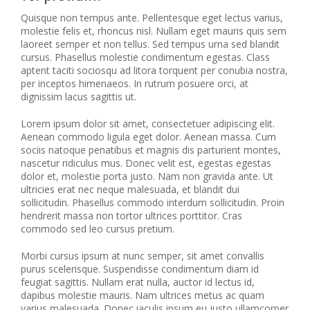
Quisque non tempus ante. Pellentesque eget lectus varius,
molestie felis et, rhoncus nisl. Nullam eget mauris quis sem
laoreet semper et non tellus. Sed tempus urna sed blandit
cursus. Phasellus molestie condimentum egestas. Class
aptent taciti sociosqu ad litora torquent per conubia nostra,
per inceptos himenaeos. In rutrum posuere orci, at
dignissim lacus sagittis ut.
Lorem ipsum dolor sit amet, consectetuer adipiscing elit.
Aenean commodo ligula eget dolor. Aenean massa. Cum
sociis natoque penatibus et magnis dis parturient montes,
nascetur ridiculus mus. Donec velit est, egestas egestas
dolor et, molestie porta justo. Nam non gravida ante. Ut
ultricies erat nec neque malesuada, et blandit dui
sollicitudin. Phasellus commodo interdum sollicitudin. Proin
hendrerit massa non tortor ultrices porttitor. Cras
commodo sed leo cursus pretium.
Morbi cursus ipsum at nunc semper, sit amet convallis
purus scelerisque. Suspendisse condimentum diam id
feugiat sagittis. Nullam erat nulla, auctor id lectus id,
dapibus molestie mauris. Nam ultrices metus ac quam
varius malesuada. Donec iaculis ipsum eu justo ullamcorper