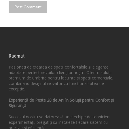
Radmat
Pasionați de crearea de spații confortabile și elegante,
adaptate perfect nevoilor clienților noștri. Oferim soluții
premium de umbrire pentru locuințe și spații comerciale,
combinând designul inovator cu funcționalitatea de
excepție.
Experiență de Peste 20 de Ani în Soluții pentru Confort și
Siguranță
Succesul nostru se datorează unei echipe de tehnicieni
experimentați, pregătiți să instaleze fiecare sistem cu
precizie și eficiență.