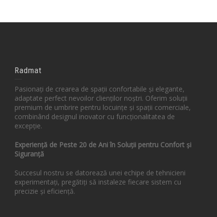
Radmat
Pasionați de crearea de spații confortabile și elegante,
adaptate perfect nevoilor clienților noștri. Oferim soluții
premium de umbrire pentru locuințe și spații comerciale,
combinând designul inovator cu funcționalitatea de
excepție.
Experiență de Peste 20 de Ani în Soluții pentru Confort și
Siguranță
Succesul nostru se datorează unei echipe de tehnicieni
experimentați, pregătiți să instaleze fiecare sistem cu
precizie și eficiență.