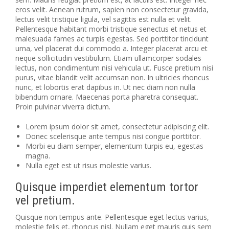
eros velit. Aenean rutrum, sapien non consectetur gravida,
lectus velit tristique ligula, vel sagittis est nulla et velit.
Pellentesque habitant morbi tristique senectus et netus et
malesuada fames ac turpis egestas. Sed porttitor tincidunt
urna, vel placerat dui commodo a. Integer placerat arcu et
neque sollicitudin vestibulum. Etiam ullamcorper sodales
lectus, non condimentum nisi vehicula ut. Fusce pretium nisi
purus, vitae blandit velit accumsan non. In ultricies rhoncus
nunc, et lobortis erat dapibus in. Ut nec diam non nulla
bibendum ornare. Maecenas porta pharetra consequat.
Proin pulvinar viverra dictum.
Lorem ipsum dolor sit amet, consectetur adipiscing elit.
Donec scelerisque ante tempus nisi congue porttitor.
Morbi eu diam semper, elementum turpis eu, egestas
magna.
Nulla eget est ut risus molestie varius.
Quisque imperdiet elementum tortor
vel pretium.
Quisque non tempus ante. Pellentesque eget lectus varius,
molestie felis et, rhoncus nisl. Nullam eget mauris quis sem