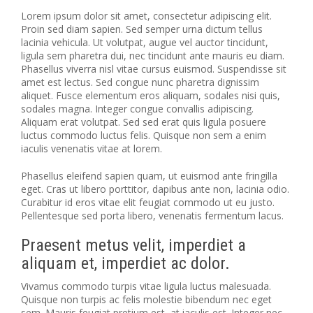
Lorem ipsum dolor sit amet, consectetur adipiscing elit.
Proin sed diam sapien. Sed semper urna dictum tellus
lacinia vehicula. Ut volutpat, augue vel auctor tincidunt,
ligula sem pharetra dui, nec tincidunt ante mauris eu diam.
Phasellus viverra nisl vitae cursus euismod. Suspendisse sit
amet est lectus.
Sed congue nunc pharetra dignissim
aliquet. Fusce elementum eros aliquam, sodales nisi quis,
sodales magna. Integer congue convallis adipiscing.
Aliquam erat volutpat. Sed sed erat quis ligula posuere
luctus commodo luctus felis. Quisque non sem a enim
iaculis venenatis vitae at lorem.
Phasellus eleifend sapien quam, ut euismod ante fringilla
eget. Cras ut libero porttitor, dapibus ante non, lacinia odio.
Curabitur id eros vitae elit feugiat commodo ut eu justo.
Pellentesque sed porta libero, venenatis fermentum lacus.
Praesent metus velit, imperdiet a
aliquam et, imperdiet ac dolor.
Vivamus commodo turpis vitae ligula luctus malesuada.
Quisque non turpis ac felis molestie bibendum nec eget
sem. Mauris feugiat pretium est, at iaculis est. Integer nec