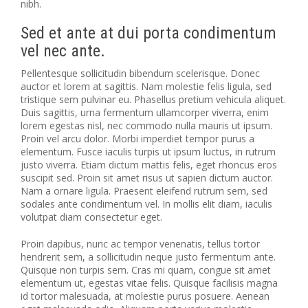
nibh.
Sed et ante at dui porta condimentum
vel nec ante.
Pellentesque sollicitudin bibendum scelerisque. Donec
auctor et lorem at sagittis. Nam molestie felis ligula, sed
tristique sem pulvinar eu. Phasellus pretium vehicula aliquet.
Duis sagittis, urna fermentum ullamcorper viverra, enim
lorem egestas nisl, nec commodo nulla mauris ut ipsum.
Proin vel arcu dolor. Morbi imperdiet tempor purus a
elementum. Fusce iaculis turpis ut ipsum luctus, in rutrum
justo viverra. Etiam dictum mattis felis, eget rhoncus eros
suscipit sed. Proin sit amet risus ut sapien dictum auctor.
Nam a ornare ligula. Praesent eleifend rutrum sem, sed
sodales ante condimentum vel. In mollis elit diam, iaculis
volutpat diam consectetur eget.
Proin dapibus, nunc ac tempor venenatis, tellus tortor
hendrerit sem, a sollicitudin neque justo fermentum ante.
Quisque non turpis sem. Cras mi quam, congue sit amet
elementum ut, egestas vitae felis. Quisque facilisis magna
id tortor malesuada, at molestie purus posuere. Aenean