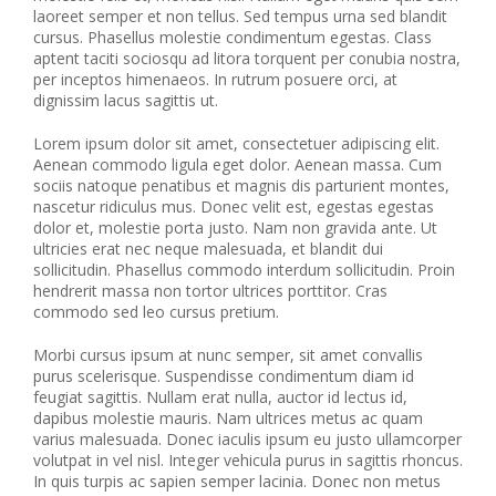
laoreet semper et non tellus. Sed tempus urna sed blandit
cursus. Phasellus molestie condimentum egestas. Class
aptent taciti sociosqu ad litora torquent per conubia nostra,
per inceptos himenaeos. In rutrum posuere orci, at
dignissim lacus sagittis ut.
Lorem ipsum dolor sit amet, consectetuer adipiscing elit.
Aenean commodo ligula eget dolor. Aenean massa. Cum
sociis natoque penatibus et magnis dis parturient montes,
nascetur ridiculus mus. Donec velit est, egestas egestas
dolor et, molestie porta justo. Nam non gravida ante. Ut
ultricies erat nec neque malesuada, et blandit dui
sollicitudin. Phasellus commodo interdum sollicitudin. Proin
hendrerit massa non tortor ultrices porttitor. Cras
commodo sed leo cursus pretium.
Morbi cursus ipsum at nunc semper, sit amet convallis
purus scelerisque. Suspendisse condimentum diam id
feugiat sagittis. Nullam erat nulla, auctor id lectus id,
dapibus molestie mauris. Nam ultrices metus ac quam
varius malesuada. Donec iaculis ipsum eu justo ullamcorper
volutpat in vel nisl. Integer vehicula purus in sagittis rhoncus.
In quis turpis ac sapien semper lacinia. Donec non metus